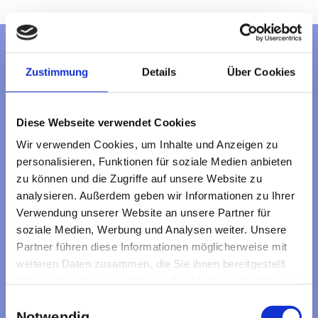
Ein Fall für Felix Spürnase
Zustimmung
Details
Über Cookies
Kinderkrimi als Marionettenspiel von
Diese Webseite verwendet Cookies
Siegfried Böhmke
Wir verwenden Cookies, um Inhalte und Anzeigen zu
Nach Sherlock Holmes und James Bond,
personalisieren, Funktionen für soziale Medien anbieten
kommt Felix Spürnase! Erlebe seinen
zu können und die Zugriffe auf unsere Website zu
neuen Fall!
analysieren. Außerdem geben wir Informationen zu Ihrer
Verwendung unserer Website an unsere Partner für
soziale Medien, Werbung und Analysen weiter. Unsere
ab 5 Jahren
Partner führen diese Informationen möglicherweise mit
Dauer: ca. 85 Minuten inkl. Pause
weiteren Daten zusammen, die Sie ihnen bereitgestellt
haben oder die sie im Rahmen Ihrer Nutzung der Dienste
mehr erfahren
gesammelt haben.
Einwilligungsauswahl
Notwendig