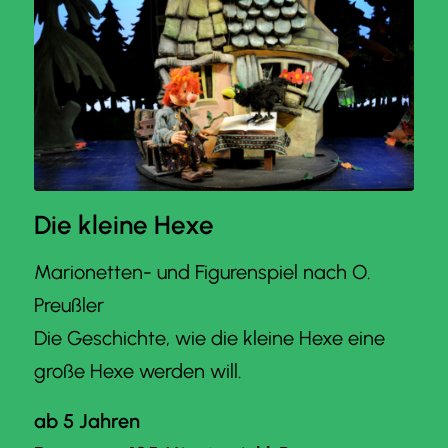
Die kleine Hexe
Marionetten- und Figurenspiel nach O.
Preußler
Die Geschichte, wie die kleine Hexe eine
große Hexe werden will.
ab 5 Jahren