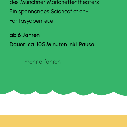
des Münchner Marionettentheaters
Ein spannendes Sciencefiction-
Fantasyabenteuer
ab 6 Jahren
Dauer: ca. 105 Minuten inkl. Pause
mehr erfahren