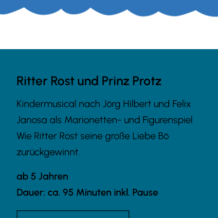
Ritter Rost und Prinz Protz
Kindermusical nach Jörg Hilbert und Felix
Janosa als Marionetten- und Figurenspiel
Wie Ritter Rost seine große Liebe Bö
zurückgewinnt.
ab 5 Jahren
Dauer: ca. 95 Minuten inkl. Pause