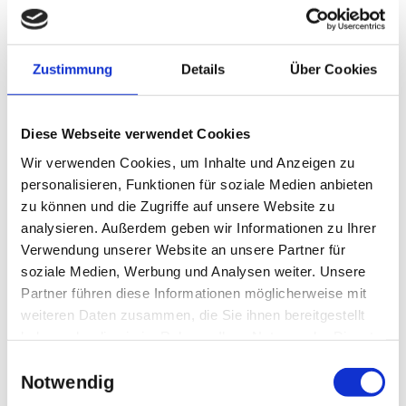
Dorothee Keil und Friedrich Mayer-Oertel
die originale Inszenierung aus dem
Gärtnerplatztheater eingerichtet. Die
Zustimmung
Details
Über Cookies
Premiere fand am 9.November 2002 statt.
Diese Webseite verwendet Cookies
Es handelt sich um die Originalaufnahme
Wir verwenden Cookies, um Inhalte und Anzeigen zu
aus dem Archiv des Bayerischen
personalisieren, Funktionen für soziale Medien anbieten
Rundfunks aus dem Jahre 1996, der
zu können und die Zugriffe auf unsere Website zu
analysieren. Außerdem geben wir Informationen zu Ihrer
Aufführung aus dem Staatstheater am
Verwendung unserer Website an unsere Partner für
Gärtnerplatz.
soziale Medien, Werbung und Analysen weiter. Unsere
Partner führen diese Informationen möglicherweise mit
weiteren Daten zusammen, die Sie ihnen bereitgestellt
haben oder die sie im Rahmen Ihrer Nutzung der Dienste
Marionetten- und Figurenspiel nach W.
gesammelt haben.
Einwilligungsauswahl
Hiller und M. Ende
Notwendig
Die Geschichte um einen bairischen