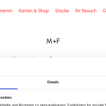
gramm
Karten & Shop
Stücke
Ihr Besuch
G
M+F
 mit Marionetten, außer:
n und Figuren
Details
Cookies
nhalte und Anzeigen zu personalisieren, Funktionen für soziale