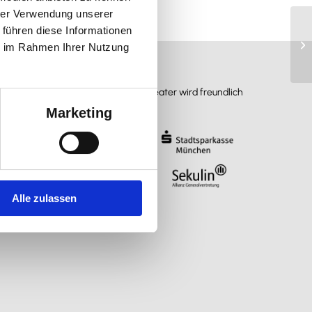
hrer Verwendung unserer
 führen diese Informationen
M
ie im Rahmen Ihrer Nutzung
Das Münchner Marionettentheater wird freundlich
unterstützt von:
Marketing
Alle zulassen